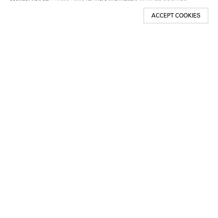
ACCEPT COOKIES
New York
501 West 24th Street
New York, NY 10011
Telephone +1 212 255 2923
newyork@lehmannmaupin.com
Seoul
213 Itaewon-ro
Yongsan-gu, Seoul, Korea 04349
Telephone +82 2 725 0094
seoul@lehmannmaupin.com