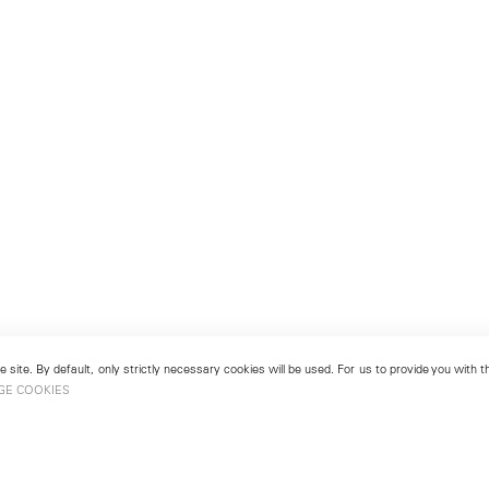
 site. By default, only strictly necessary cookies will be used. For us to provide you with
GE COOKIES