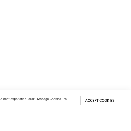
 the best experience, click “Manage Cookies” to
ACCEPT COOKIES