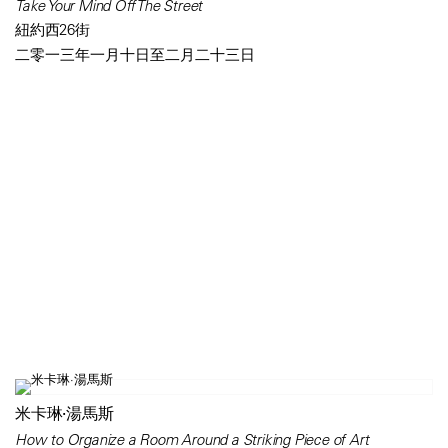
Take Your Mind Off The Street
紐約西26街
二零一三年一月十日至二月二十三日
米卡琳·湯馬斯
How to Organize a Room Around a Striking Piece of Art