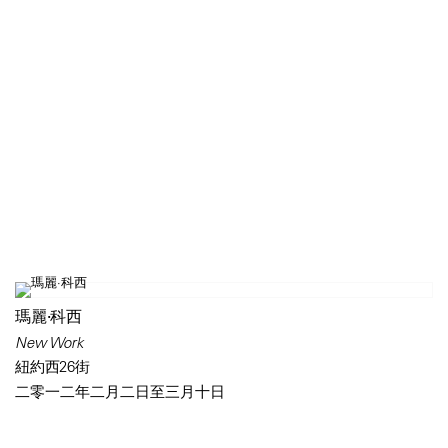
瑪麗·科西
New Work
紐約西26街
二零一二年二月二日至三月十日