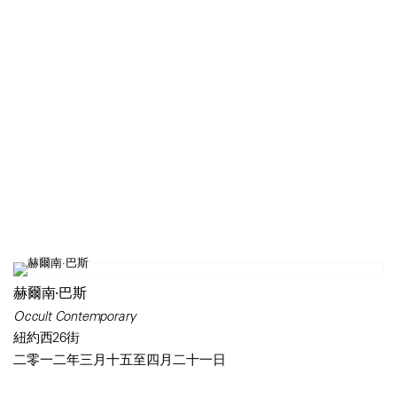
赫爾南·巴斯
Occult Contemporary
紐約西26街
二零一二年三月十五至四月二十一日