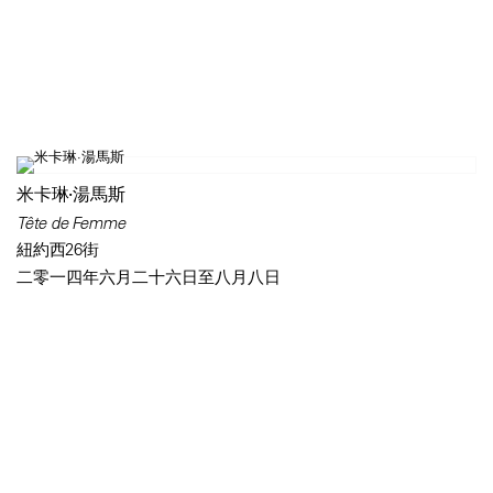
米卡琳·湯馬斯
Tête de Femme
紐約西26街
二零一四年六月二十六日至八月八日