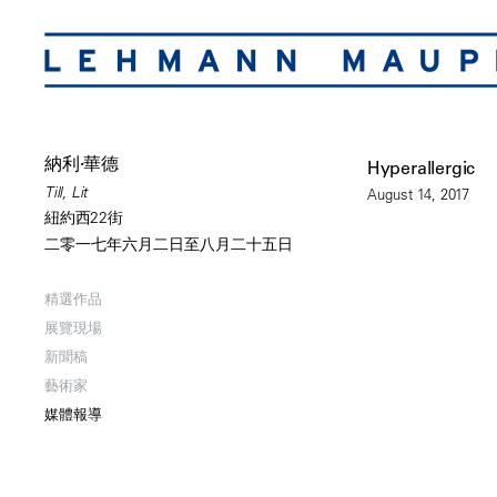
納利·華德
Hyperallergic
Till, Lit
August 14, 2017
紐約西22街
二零一七年六月二日至八月二十五日
精選作品
展覽現場
新聞稿
藝術家
媒體報導