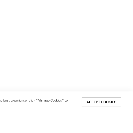
 the best experience, click “Manage Cookies” to
ACCEPT COOKIES