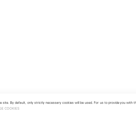
 site. By default, only strictly necessary cookies will be used. For us to provide you with
GE COOKIES