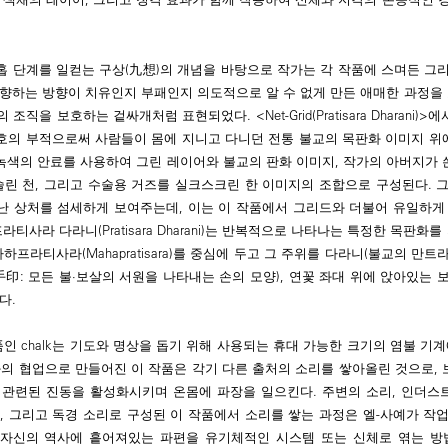
홉 단계를 일컫는 구상(九想)의 개념을 바탕으로 작가는 각 작품에 스며든 그
향하는 방향이 치유인지 부패인지 의도적으로 알 수 없게 만든 애매한 과정을 
직을 보호하는 겉싸개처럼 표현되었다. <Net-Grid(Pratisara Dharani)>
호의 부적으로써 사람들이 몸에 지니고 다니던 전통 불교의 목판화 이미지 위에
 녹색의 안료를 사용하여 그린 레이어와 불교의 판화 이미지, 작가의 아버지가 
슬린 천, 그리고 수술용 거즈를 실크스크린 한 이미지의 조합으로 구성된다. 
난 상처를 섬세하게 보여주는데, 이는 이 작품에서 그리드와 더불어 유일하게
라티사라 다라니(Pratisara Dharani)는 반복적으로 나타나는 특정한 목판화
하프라티사라(Mahapratisara)를 중심에 두고 그 주위를 다라니(불교의 만트라
a, 手印: 모든 불·보살의 서원을 나타내는 손의 모양), 연꽃 좌대 위에 앉아있는
다.
 chalk는 기도와 명상을 돕기 위해 사용되는 휴대 가능한 크기의 염불 기계
kes와의 협업으로 만들어진 이 작품은 각기 다른 출처의 소리를 쌓아올린 것으로, 
 관련된 진동을 활성화시키며 온몸에 파장을 일으킨다. 주변의 소리, 인더스트
, 그리고 독경 소리로 구성된 이 작품에서 소리를 쌓는 과정은 엘-사예가 작
, 자신의 역사에 흩어져있는 파편을 유기체적인 시스템 또는 신체로 엮는 방