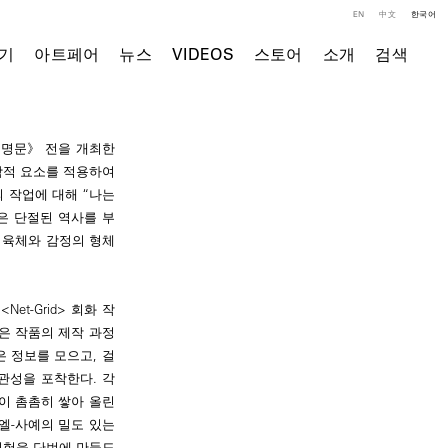
EN
中文
한국어
기
아트페어
뉴스
VIDEOS
스토어
소개
검색
 명문》 전을 개최한
학적 요소를 적용하여
 작업에 대해 “나는
은 단절된 역사를 부
 육체와 감정의 형체
t-Grid> 회화 작
업은 작품의 제작 과정
 정보를 모으고, 걸
관성을 포착한다. 각
이 촘촘히 쌓아 올린
엘-사예의 밀도 있는
경험을 단번에 만들도