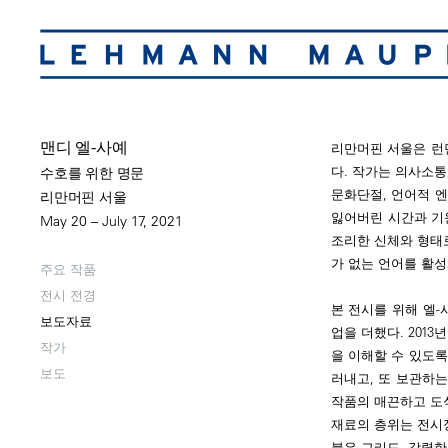
맨디 엘-사예
리만머핀 서울은 런
다. 작가는 의사소통
수호를 위한 명문
문화단절, 언어적 엔
리만머핀 서울
잃어버린 시간과 기
May 20 – July 17, 2021
조리한 신체와 형태
가 없는 언어를 활
주요 작품
전시 전경
본 전시를 위해 엘-
보도자료
업을 더했다. 2013
작가
을 이해할 수 있도록
보도
러내고, 또 보관하는
작품의 매끈하고 도
재료의 층위는 전시
붉은 그리드, 강렬한