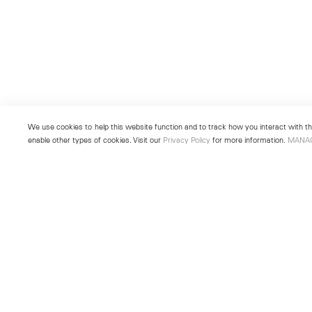
We use cookies to help this website function and to track how you interact with the
enable other types of cookies. Visit our
Privacy Policy
for more information.
MANA
New York
Seoul
501 West 24th Street
213 Itaewon-ro
New York, NY 10011
Yongsan-gu, Seoul, Korea 043
Telephone +1 212 255 2923
Telephone +82 2 725 0094
newyork@lehmannmaupin.com
seoul@lehmannmaupin.com
© Lehmann Maupin
Site Index
Privacy Policy