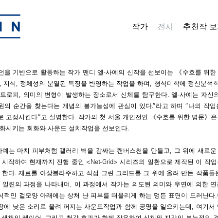
작가
전시
추천작 보
던을 기반으로 활동하는 작가 맨디 엘-사예의 신작을 선보이는 《수호를 위한
, 지식, 정체성의 분열된 특징을 반영하는 작업을 하며, 형식미학에 정신분석
트로피, 의미의 변형이 발생하는 장소로서 신체를 탐구한다. 엘-사예는 자신의
원의 순간을 찾는다는 개념의 불가능성에 관심이 있다.”라고 하며 “나의 작업
로 고정시킨다”고 설명한다. 작가의 첫 서울 개인전인 《수호를 위한 명문》은
성화시키는 회화와 사운드 설치작업을 선보인다.
사예는 마치 피부처럼 갤러리 벽을 감싸는 캔버스천을 만들고, 그 위에 새로운 <Ne
년 시작하여 현재까지 진행 중인 <Net-Grid> 시리즈의 일환으로 제작된 이 작
 한다. 재료를 아상블라주하고 직접 그린 그리드를 그 위에 올려 만든 작품들은
 일련의 과정을 나타내며, 이 과정에서 작가는 의도된 의미와 우연에 의한 연
식적인 겉모양 아래에는 상처 난 피부를 떠올리게 하는 멍든 표면이 드러난다.
장에 낮은 소리로 울려 퍼지는 사운드작업과 함께 공명을 일으키는데, 여기서 
 색채의 레이어, 그리고 청각 효과가 함께 작용하여 신체와 지각의 본능적인 