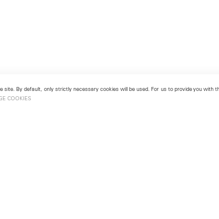
 site. By default, only strictly necessary cookies will be used. For us to provide you with
GE COOKIES
London
No. 9 Cork Street
49
Mayfair, London W1S 3LL
london@lehmannmaupin.com