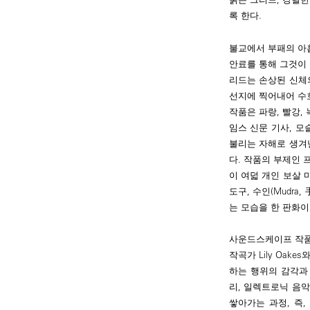
록 한다.
불교에서 부패의 아
안료를 통해 그것이 
리드는 손상된 신체의 조
선지에 찍어내어 수
작품은 파랑, 빨강,
임스 신문 기사, 모
불리는 자해로 생겨
다. 작품의 부제인 프
이 여덟 개인 보살 마
도구, 수인(Mudr
는 모습을 한 판화이
사운드스케이프 작품인
작곡가 Lily Oa
하는 행위의 감각과
리, 일렉트로닉 음악
쌓아가는 과정, 즉