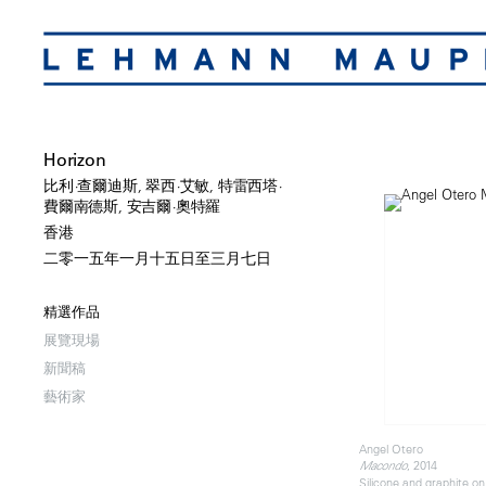
Horizon
比利·查爾迪斯, 翠西·艾敏, 特雷西塔·
費爾南德斯, 安吉爾·奧特羅
香港
二零一五年一月十五日至三月七日
精選作品
展覽現場
新聞稿
藝術家
Angel Otero
, 2014
Macondo
Silicone and graphite o