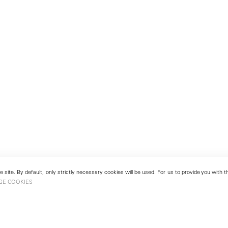
 site. By default, only strictly necessary cookies will be used. For us to provide you with
GE COOKIES