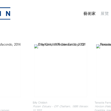
藝術家
展覽
Billy Childish
Teresita Fer
Frozen Estuary - Off Chatham, 1895 (Version
Horizon (Halo
n canvas
, 2012
Graphite, ma
Y)