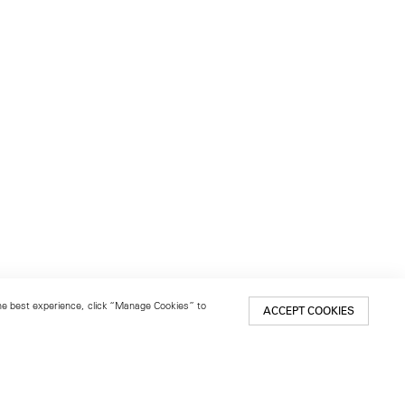
 the best experience, click “Manage Cookies” to
ACCEPT COOKIES