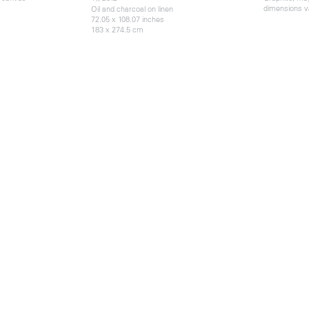
dimensions v
Oil and charcoal on linen
72.05 x 108.07 inches
183 x 274.5 cm