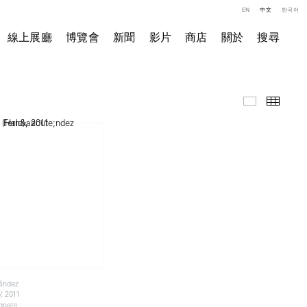
EN
中文
한국어
線上展廳
博覽會
新聞
影片
商店
關於
搜尋
精選作品
小图
nández
, 2011
)
gnets