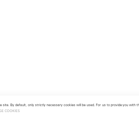
 site. By default, only strictly necessary cookies will be used. For us to provide you with
GE COOKIES