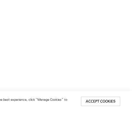
 the best experience, click “Manage Cookies” to
ACCEPT COOKIES