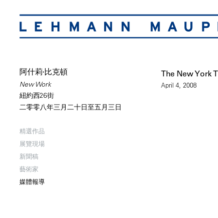
阿什莉·比克頓
The New York 
New Work
April 4, 2008
紐約西26街
二零零八年三月二十日至五月三日
精選作品
展覽現場
新聞稿
藝術家
媒體報導