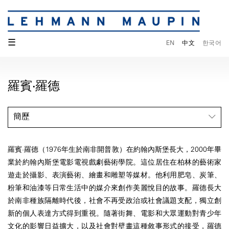
☰
EN
中文
한국어
羅賓·羅德
簡歷
羅賓·羅德（1976年生於南非開普敦）在約翰內斯堡長大，2000年畢
業於約翰內斯堡電影電視戲劇藝術學院。這位居住在柏林的藝術家
遊走於攝影、表演藝術、繪畫和雕塑等媒材。他利用肥皂、炭筆、
粉筆和油漆等日常生活中的媒介來創作美麗悅目的故事。羅德長大
於南非種族隔離時代後，社會不再受政治或社會議題支配，獨立創
新的個人表達方式得到重視。隨著街舞、電影和大眾運動對青少年
文化的影響日益擴大，以及社會對壁畫這種敘事形式的接受，羅德