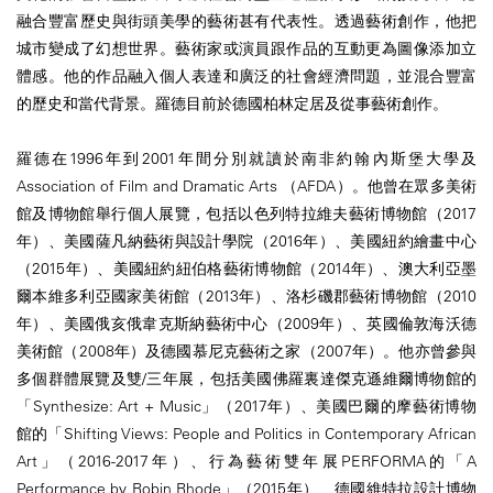
融合豐富歷史與街頭美學的藝術甚有代表性。透過藝術創作，他把
城市變成了幻想世界。藝術家或演員跟作品的互動更為圖像添加立
體感。他的作品融入個人表達和廣泛的社會經濟問題，並混合豐富
的歷史和當代背景。羅德目前於德國柏林定居及從事藝術創作。
羅德在1996年到2001年間分別就讀於南非約翰內斯堡大學及
Association of Film and Dramatic Arts （AFDA）。他曾在眾多美術
館及博物館舉行個人展覽，包括以色列特拉維夫藝術博物館（2017
年）、美國薩凡納藝術與設計學院（2016年）、美國紐約繪畫中心
（2015年）、美國紐約紐伯格藝術博物館（2014年）、澳大利亞墨
爾本維多利亞國家美術館（2013年）、洛杉磯郡藝術博物館（2010
年）、美國俄亥俄韋克斯納藝術中心（2009年）、英國倫敦海沃德
美術館（2008年）及德國慕尼克藝術之家（2007年）。他亦曾參與
多個群體展覽及雙/三年展，包括美國佛羅裏達傑克遜維爾博物館的
「Synthesize: Art + Music」（2017年）、美國巴爾的摩藝術博物
館的「Shifting Views: People and Politics in Contemporary African
Art」（2016-2017年）、行為藝術雙年展PERFORMA的「A
Performance by Robin Rhode」（2015年）、德國維特拉設計博物