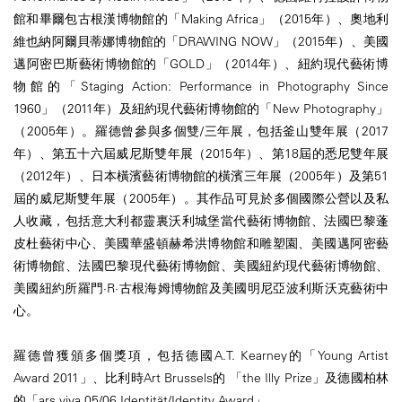
館和畢爾包古根漢博物館的「Making Africa」（2015年）、奧地利
維也納阿爾貝蒂娜博物館的「DRAWING NOW」（2015年）、美國
邁阿密巴斯藝術博物館的「GOLD」（2014年）、紐約現代藝術博
物館的「Staging Action: Performance in Photography Since
1960」（2011年）及紐約現代藝術博物館的「New Photography」
（2005年）。羅德曾參與多個雙/三年展，包括釜山雙年展（2017
年）、第五十六屆威尼斯雙年展（2015年）、第18屆的悉尼雙年展
（2012年）、日本橫濱藝術博物館的橫濱三年展（2005年）及第51
屆的威尼斯雙年展（2005年）。其作品可見於多個國際公營以及私
人收藏，包括意大利都靈裏沃利城堡當代藝術博物館、法國巴黎蓬
皮杜藝術中心、美國華盛頓赫希洪博物館和雕塑園、美國邁阿密藝
術博物館、法國巴黎現代藝術博物館、美國紐約現代藝術博物館、
美國紐約所羅門·R·古根海姆博物館及美國明尼亞波利斯沃克藝術中
心。
羅德曾獲頒多個獎項，包括德國A.T. Kearney的「Young Artist
Award 2011」、比利時Art Brussels的 「the Illy Prize」及德國柏林
的「ars viva 05/06 Identität/Identity Award」。