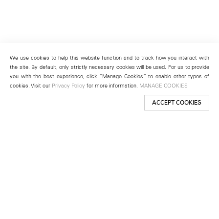
We use cookies to help this website function and to track how you interact with
the site. By default, only strictly necessary cookies will be used. For us to provide
you with the best experience, click “Manage Cookies” to enable other types of
cookies. Visit our
Privacy Policy
for more information.
MANAGE COOKIES
ACCEPT COOKIES
New York
501 West 24th Street
New York, NY 10011
Telephone +1 212 255 2923
newyork@lehmannmaupin.com