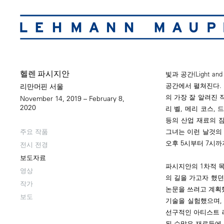
헬렌 파시지안
빛과 공간(Light a
공간에서 펼쳐진다.
리만머핀 서울
의 가장 잘 알려진 
November 14, 2019 – February 8,
2020
리 벨, 메리 코스,
등의 산업 재료의 
그녀는 이런 날것의 
주요 작품
오후 5시부터 7시까지
전시 전경
보도자료
파시지안의 1차적 
영상
의 길을 가고자 했던
작가
논문을 쓰려고 계획했
보도
기술을 실험했으며,
선구적인 아티스트 
된 수많은 재료들에 