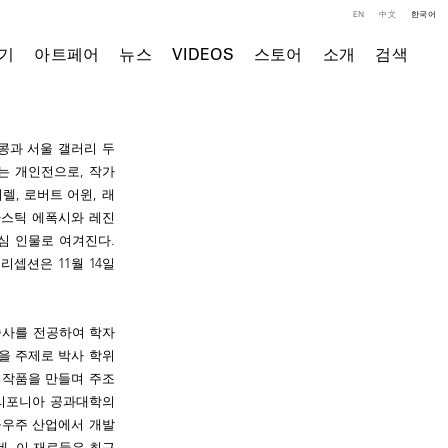
EN
中文
한국어
기
아트페어
뉴스
VIDEOS
스토어
소개
검색
 홍콩과 서울 갤러리 두
는 개인전으로, 작가
렐, 로버트 어윈, 래
라스틱 에폭시와 레진
심 인물로 여겨진다.
셉션은 11월 14일
술사를 전공하여 학자
을 주제로 박사 학위
 작품을 만들며 주조
캘리포니아 공과대학의
공우주 산업에서 개발
, 이 재료들은 최근