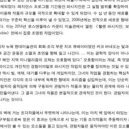
해제되었다. 레지던스 프로그램 기간동안 파시지안은 그 실험 범위를 확장하여
이용해 작품의 규모를 극적으로 확대할 수 있게 되었다. 수 십 년 동안 재료를
가는 꾸준히 혁신을 이루어 낼 수 있었고, 2006년에는 전적으로 새로운 형태
. 이는 2014년 로스앤젤레스 카운티 미술관에서 열린 《헬렌 파시지안; 보이
t Invisible》전에서 집중 조명된 작업이었다.
자 뉴욕 현대미술관의 회화∙조각 부문 치프 큐레이터였던 커크 바네도는 빛과
과 공간 운동은 소멸과 초연을 향해 밀고 나간다. … 이는 광학적 양식이 아니
부 해안 지역 미니멀리즘의 요체는 모호함에 있다.” 모호함이라는 개념, 즉 덧
적이고도 개인적인 경험이야말로 파시지안 작업의 범주를 정의하는 것일 수 있
역시 빛, 색채, 대기를 다루는 데 개입하지만, 그녀의 작업을 경험하는 핵심
시지안은 각각의 조각 내부에 독특한 형태의 프리즘을 삽입하는데, 이는 단순히
관람자의 움직임에 의해 구동되어 관람자가 작품과 맺는 물리적 관계에 따라 
만들어낸다. 그 결과 그녀의 작품은 본질적으로 관계적인 것이 된다. 관람자의
시키는 것이다.
 벽에 거는 조각작품에서 뚜렷하게 나타나는데, 이는 마치 벽 앞에서 떠있는 
구부림으로써 얻은 이 효과는 단독으로 서 있는 기둥 조각작품의 추동력이자 
에서만 볼 수 있는 요소들을 품고 있는데, 관람자들은 움직여야만 이런 요소를 