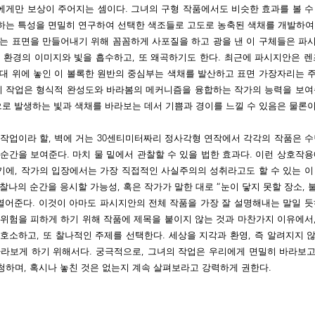
에게만 보상이 주어지는 셈이다. 그녀의 구형 작품에서도 비슷한 효과를 볼 수
하는 특성을 면밀히 연구하여 선택한 색조들로 고도로 농축된 색채를 개발하여
하는 표면을 만들어내기 위해 꼼꼼하게 사포질을 하고 광을 낸 이 구체들은 파
 환경의 이미지와 빛을 흡수하고, 또 왜곡하기도 한다. 최근에 파시지안은 렌
좌대 위에 놓인 이 볼록한 원반의 중심부는 색채를 발산하고 표면 가장자리는 
 이 작업은 형식적 완성도와 바라봄의 메커니즘을 융합하는 작가의 능력을 보여
으로 발생하는 빛과 색채를 바라보는 데서 기쁨과 경이를 느낄 수 있음은 물론이
작업이라 할, 벽에 거는 30센티미터짜리 정사각형 연작에서 각각의 작품은 수
순간을 보여준다. 마치 물 밑에서 관찰할 수 있을 법한 효과다. 이런 상호작용
기에, 작가의 입장에서는 가장 직접적인 사실주의의 성취라고도 할 수 있는 이
찰나의 순간을 응시할 가능성, 혹은 작가가 말한 대로 “눈이 닿지 못할 장소,
열어준다. 이것이 아마도 파시지안의 전체 작품을 가장 잘 설명해내는 말일 듯
 위험을 피하게 하기 위해 작품에 제목을 붙이지 않는 것과 마찬가지 이유에서
호소하고, 또 찰나적인 주제를 선택한다. 세상을 지각과 환영, 즉 알려지지 
바라보게 하기 위해서다. 궁극적으로, 그녀의 작업은 우리에게 면밀히 바라보
청하며, 혹시나 놓친 것은 없는지 계속 살펴보라고 강력하게 권한다.