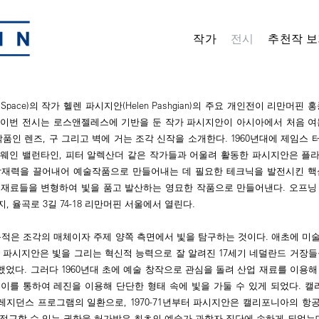
작가
전시
추천작 보
nd Space)의 작가 헬렌 파시지안(Helen Pashgian)의 주요 개인전이 리만머핀
 이번 전시는 로스앤젤레스에 기반을 둔 작가 파시지안이 아시아에서 처음 여
작품인 렌즈, 구 그리고 벽에 거는 조각 신작을 소개한다. 1960년대에 제임스 터
 드웨인 밸런타인, 피터 알렉산더 같은 작가들과 어울려 활동한 파시지안은 플
잠재력을 끌어내어 예술작품으로 만들어내는 데 필요한 테크닉을 발전시킨 핵
재료들을 변형하여 빛을 품고 발산하는 영묘한 작품으로 만들어낸다. 오프닝 리
, 율곡로 3길 74-18 리만머핀 서울에서 열린다.
목적은 조각의 매체이자 주제 양쪽 측면에서 빛을 탐구하는 것이다. 애초에 미
 파시지안은 빛을 그리는 혁신적 능력으로 잘 알려진 17세기 네덜란드 거장들
었다. 그러다 1960년대 초에 예술 창작으로 관심을 돌려 산업 재료를 이용해
 이를 통하여 레진을 이용해 단단한 형태 속에 빛을 가둘 수 있게 되었다. 
레지던스 프로그램의 일환으로, 1970-71년부터 파시지안은 캘리포니아의 항
접근할 수 있는 권한을 허가받은 최초의 예술가∙과학자 집단에 속하게 되었는데