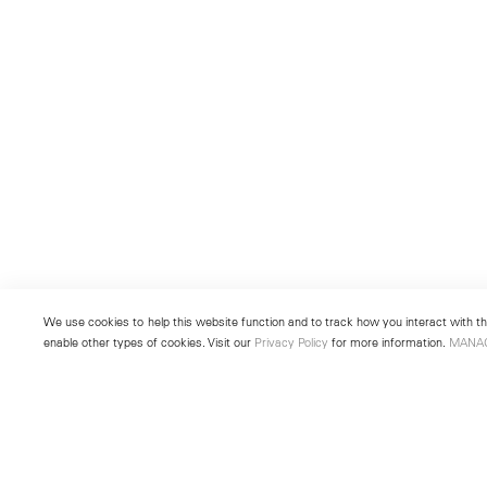
We use cookies to help this website function and to track how you interact with the
enable other types of cookies. Visit our
Privacy Policy
for more information.
MANA
New York
Seoul
501 West 24th Street
213 Itaewon-ro
New York, NY 10011
Yongsan-gu, Seoul, Korea 043