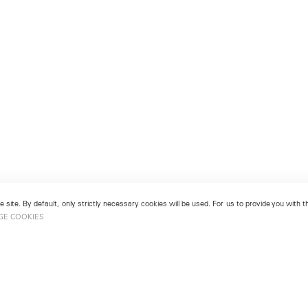
 site. By default, only strictly necessary cookies will be used. For us to provide you with
GE COOKIES
London
No. 9 Cork Street
49
Mayfair, London W1S 3LL