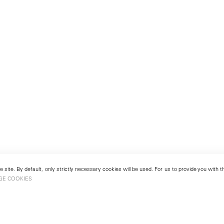
 site. By default, only strictly necessary cookies will be used. For us to provide you with
GE COOKIES