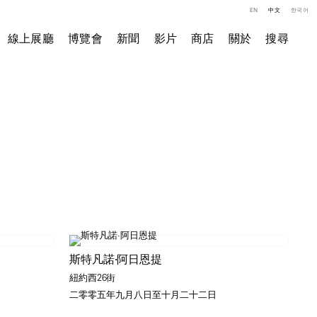
EN
中文
한국어
線上展廳
博覽會
新聞
影片
商店
關於
搜尋
斯特凡諾·阿日恩提
紐約西26街
二零零五年九月八日至十月二十二日