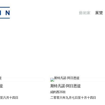
藝術家
展覽
提
斯特凡諾·阿日恩提
紐約西26街
至六月十四日
二零零六年九月七日至十月十四日