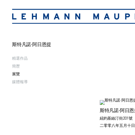
斯特凡諾·阿日恩提
精選作品
簡歷
展覽
媒體報導
斯特凡諾·阿日恩
紐約基絲汀街201號
二零零八年五月十日