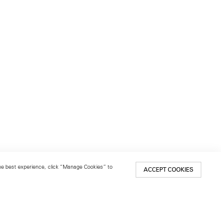
 the best experience, click “Manage Cookies” to
ACCEPT COOKIES