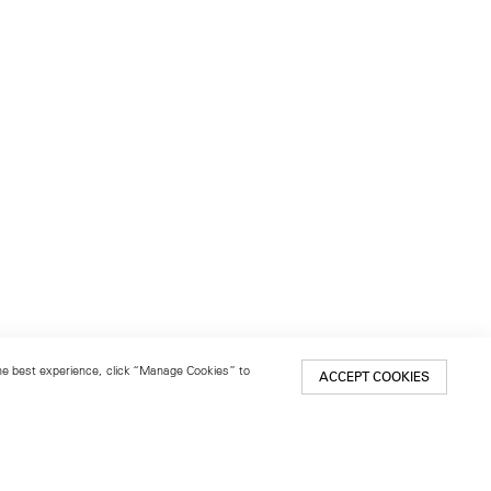
 the best experience, click “Manage Cookies” to
ACCEPT COOKIES