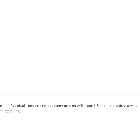
 site. By default, only strictly necessary cookies will be used. For us to provide you with
GE COOKIES