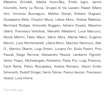
Massimo Grimaldi, Adelita Husni-Bey, Emilio Isgrò, Jannis
Kounellis, Ketty La Rocca, Gruppo di Via Lazzaro Palazzi (Mario
Airò, Vincenzo Buonaguro, Matteo Donati, Stefano Dugnani,
Giuseppina Mele, Chiyoko Miura, Liliana Moro, Andrea Rabbiosi,
Bernhard Rüdiger, Antonello Ruggieri, Adriano Trovato, Massimo
Uberti, Francesco Voltolina), Marcello Maloberti, Lucia Marcucci,
Nicola Martini, Fabio Mauri, Mario Merz, Marisa Merz, Eugenio
Miccini, Luca Monterastelli, Liliana Moro, Maurizio Nannucci, Alek
O., Martino Oberto, Luigi Ontani, Luciano Ori, Giulio Paolini, Pino
Pascali, Diego Perrone, Alessandro Pessoli, Lamberto Pignotti,
Vettor Pisani, Michelangelo Pistoletto, Paola Pivi, Luigi Presicce,
Carol Rama, Pietro Roccasalva, Andrea Romano, Gianni Emilio
Simonetti, Rudolf Stingel, Santo Tolone, Franco Vaccari, Francesco
Vezzoli, Luca Vitone.
Triennale.org